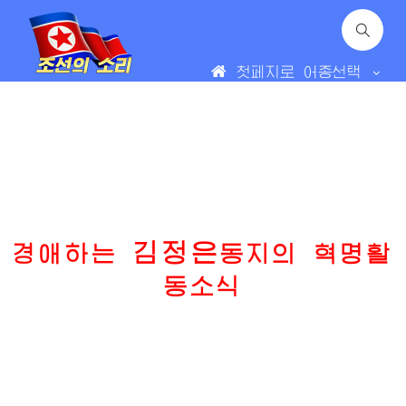
첫페지로
어종선택
김정은
경애하는
동지의 혁명활
동소식