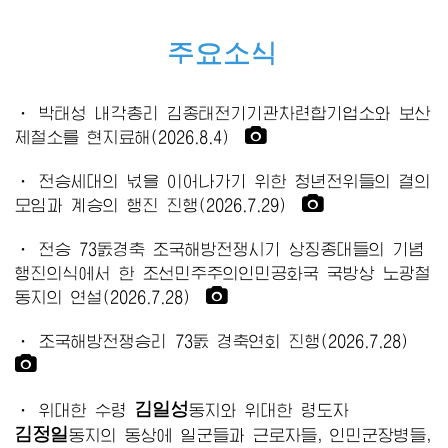
주요소식
· 박태성 내각총리 김종태전기기관차련합기업소와 보산
제철소를 현지료해(2026.8.4)
· 전승세대의 넋을 이어나가기 위한 청년전위들의 결의
모임과 계승의 행진 진행(2026.7.29)
· 전승 73돐경축 조국해방전쟁시기 상징종대들의 기념
행진의식에서 한 조선민주주의인민공화국 국방상 노광철
동지의 연설(2026.7.28)
· 조국해방전쟁승리 73돐 경축연회 진행(2026.7.28)
김일성
·
위대한
수령
동지
와
위대한
령도자
김정일
동지
의 동상에 일군들과 근로자들, 인민군장병들,