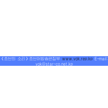
《조선의 소리》조선어방송편집부
www.vok.rep.kp
E-mail:
vok@star-co.net.kp