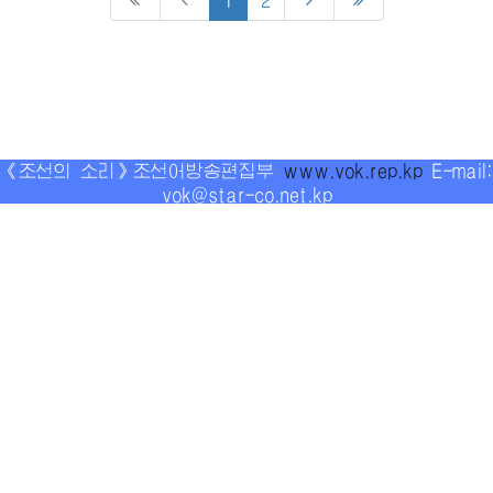
1
2
《조선의 소리》조선어방송편집부
www.vok.rep.kp
E-mail:
vok@star-co.net.kp