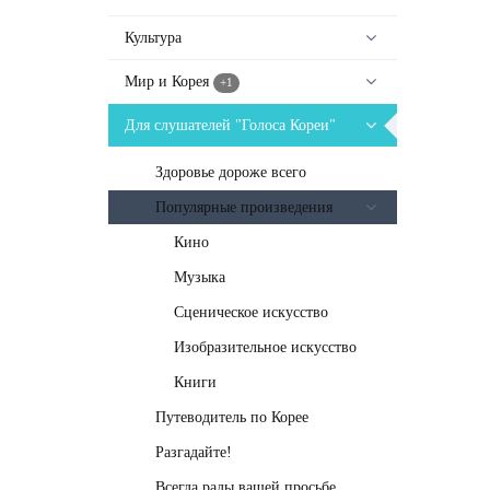
Культура
Мир и Корея
+1
Для слушателей "Голоса Кореи"
Здоровье дороже всего
Популярные произведения
Кино
Музыка
Сценическое искусство
Изобразительное искусство
Книги
Путеводитель по Корее
Разгадайте!
Всегда рады вашей просьбе