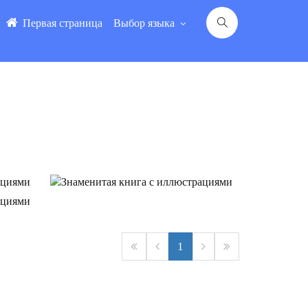
Первая страница
Выбор языка
 С
ЗНАМЕНИТАЯ КНИГА С
СЯНОЕ
ИЛЛЮСТРАЦИЯМИ "ТРИ СЫНА"
 С
ОЗЬИ
2025.9.16
1