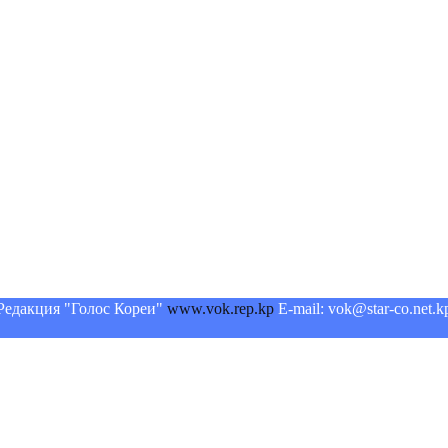
Редакция "Голос Кореи"
www.vok.rep.kp
E-mail: vok@star-co.net.k