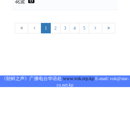
花篮
1
2
3
4
5
《朝鲜之声》广播电台华语处
www.vok.rep.kp
E-mail: vok@star-
co.net.kp