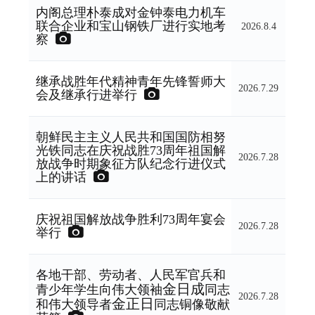
内阁总理朴泰成对金钟泰电力机车
联合企业和宝山钢铁厂进行实地考
2026.8.4
察
继承战胜年代精神青年先锋誓师大
2026.7.29
会及继承行进举行
朝鲜民主主义人民共和国国防相努
光铁同志在庆祝战胜73周年祖国解
2026.7.28
放战争时期象征方队纪念行进仪式
上的讲话
庆祝祖国解放战争胜利73周年宴会
2026.7.28
举行
各地干部、劳动者、人民军官兵和
金日成
青少年学生向
伟大领袖
同志
2026.7.28
金正日
和
伟大领导者
同志
铜像敬献