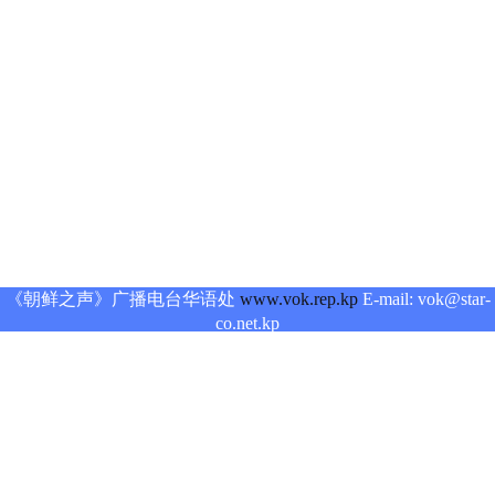
《朝鲜之声》广播电台华语处
www.vok.rep.kp
E-mail: vok@star-
co.net.kp