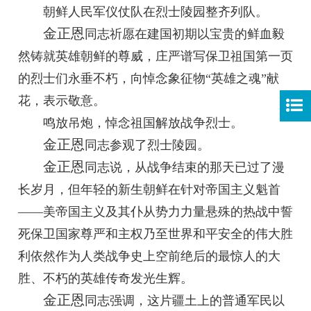
朝鲜人民军仪仗队在烈士陵园整齐列队。
金正恩
同志
祈愿在建国初期以宝贵的鲜血毅
然铸就英雄朝鲜的尊威，庄严谱写保卫祖国第一页
的烈士们永垂不朽，向悼念象征物“英雄之魂”献
花，表示敬意。
鸣放吊炮，悼念祖国解放战争烈士。
金正恩
同志
参观了烈士陵园。
金正恩
同志
说，从战争结束的那天已过了漫
长岁月，但年轻的新生朝鲜在针对帝国主义魁首
——美帝国主义及其仆从势力力量悬殊的热战中誓
死保卫国家尊严和主权乃至世界和平安全的伟大胜
利依然作为人类战争史上空前绝后的最惊人的大
胜、不朽的英雄传奇发光生辉。
金正恩
同志
强调，这片疆土上的普通军民以