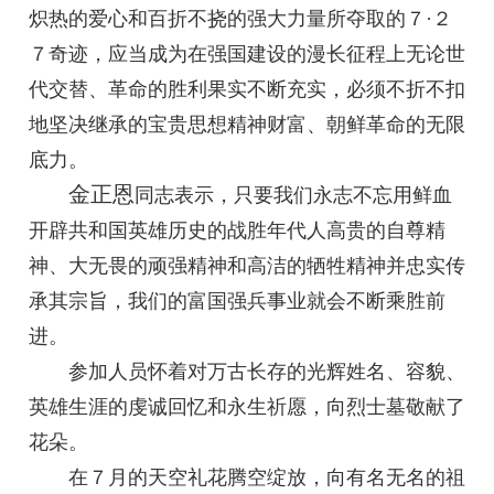
炽热的爱心和百折不挠的强大力量所夺取的７·２
７奇迹，应当成为在强国建设的漫长征程上无论世
代交替、革命的胜利果实不断充实，必须不折不扣
地坚决继承的宝贵思想精神财富、朝鲜革命的无限
底力。
金正恩
同志
表示，只要我们永志不忘用鲜血
开辟共和国英雄历史的战胜年代人高贵的自尊精
神、大无畏的顽强精神和高洁的牺牲精神并忠实传
承其宗旨，我们的富国强兵事业就会不断乘胜前
进。
参加人员怀着对万古长存的光辉姓名、容貌、
英雄生涯的虔诚回忆和永生祈愿，向烈士墓敬献了
花朵。
在７月的天空礼花腾空绽放，向有名无名的祖