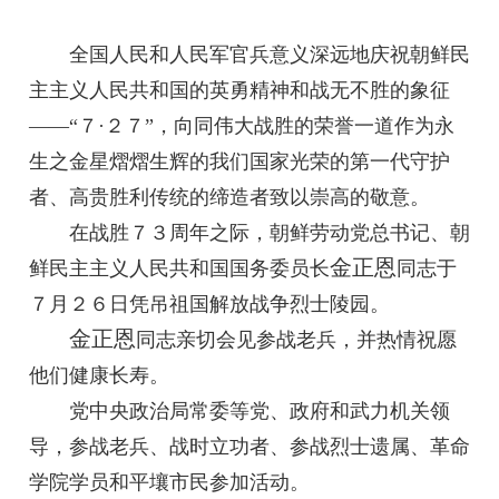
全国人民和人民军官兵意义深远地庆祝朝鲜民
主主义人民共和国的英勇精神和战无不胜的象征
——“７·２７”，向同伟大战胜的荣誉一道作为永
生之金星熠熠生辉的我们国家光荣的第一代守护
者、高贵胜利传统的缔造者致以崇高的敬意。
在战胜７３周年之际，朝鲜劳动党总书记、朝
金正恩
鲜民主主义人民共和国国务委员长
同志
于
７月２６日凭吊祖国解放战争烈士陵园。
金正恩
同志
亲切会见参战老兵，并热情祝愿
他们健康长寿。
党中央政治局常委等党、政府和武力机关领
导，参战老兵、战时立功者、参战烈士遗属、革命
学院学员和平壤市民参加活动。