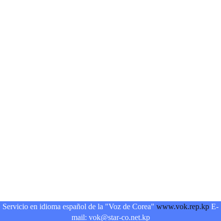
Servicio en idioma español de la "Voz de Corea"
www.vok.rep.kp
E-
mail: vok@star-co.net.kp