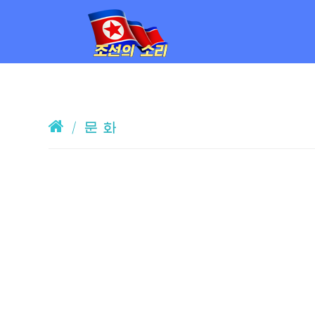
/
문 화