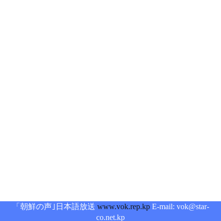
「朝鮮の声｣日本語放送
www.vok.rep.kp
E-mail: vok@star-
co.net.kp