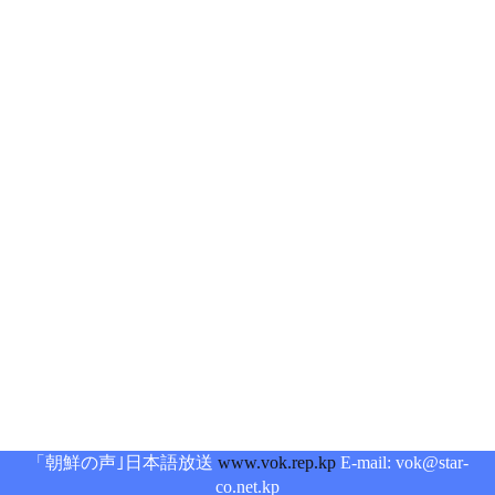
「朝鮮の声｣日本語放送
www.vok.rep.kp
E-mail: vok@star-
co.net.kp