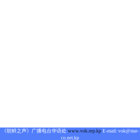
《朝鲜之声》广播电台华语处
www.vok.rep.kp
E-mail: vok@star-
co.net.kp