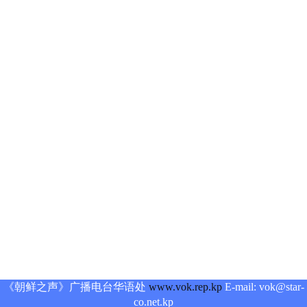
《朝鲜之声》广播电台华语处
www.vok.rep.kp
E-mail: vok@star-
co.net.kp