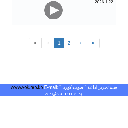
2026.1.22
1
2
هيئة تحرير اذاعة " صوت كوريا "
E-mail:
www.vok.rep.kp
vok@star-co.net.kp