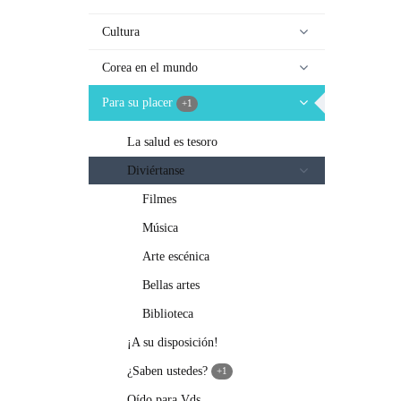
Cultura
Corea en el mundo
Para su placer
+1
La salud es tesoro
Diviértanse
Filmes
Música
Arte escénica
Bellas artes
Biblioteca
¡A su disposición!
¿Saben ustedes?
+1
Oído para Vds.