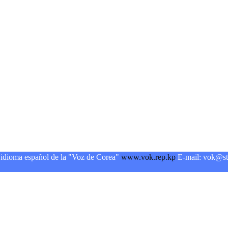
 idioma español de la "Voz de Corea"
www.vok.rep.kp
E-mail: vok@sta