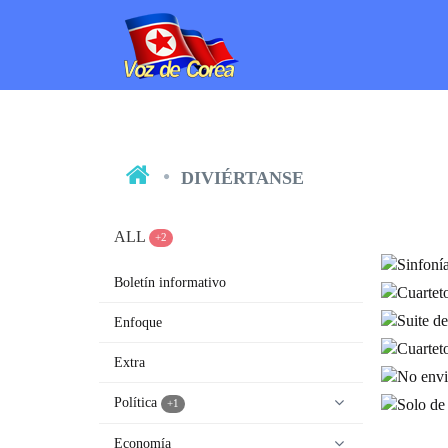
DIVIÉRTANSE
ALL
+2
SINFO
Boletín informativo
Enfoque
Extra
CUART
Política
+1
"
Economía