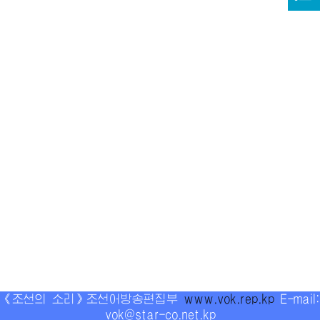
《조선의 소리》조선어방송편집부
www.vok.rep.kp
E-mail:
vok@star-co.net.kp