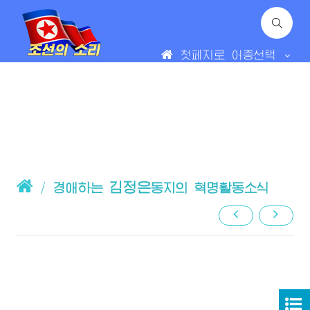
첫페지로
어종선택
김정은
/
경애하는
동지의 혁명활동소식