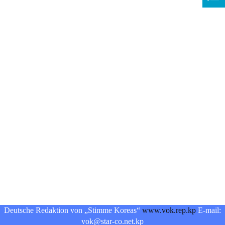
Deutsche Redaktion von „Stimme Koreas“
www.vok.rep.kp
E-mail:
vok@star-co.net.kp