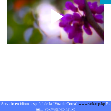
Servicio en idioma español de la "Voz de Corea"
www.vok.rep.kp
E-
mail: vok@star-co.net.kp