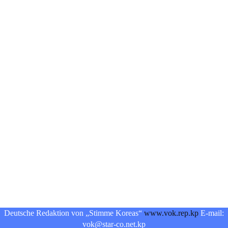
Deutsche Redaktion von „Stimme Koreas“
www.vok.rep.kp
E-mail:
vok@star-co.net.kp