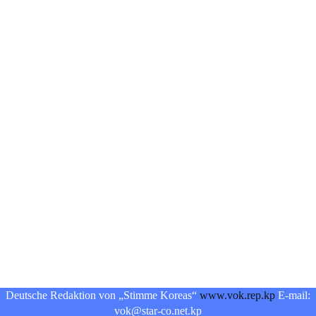
Deutsche Redaktion von „Stimme Koreas“
www.vok.rep.kp
E-mail:
vok@star-co.net.kp