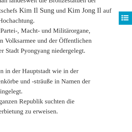
an landesweit die Bronzestatuen der
Kim Il Sung
Kim Jong Il
atschefs
und
auf
 Hochachtung.
rtei-, Macht- und Militärorgane,
en Volksarmee und der Öffentlichen
er Stadt Pyongyang niedergelegt.
n in der Hauptstadt wie in der
enkörbe und -sträuße in Namen der
ingelegt.
ganzen Republik suchten die
erbietung zu erweisen.