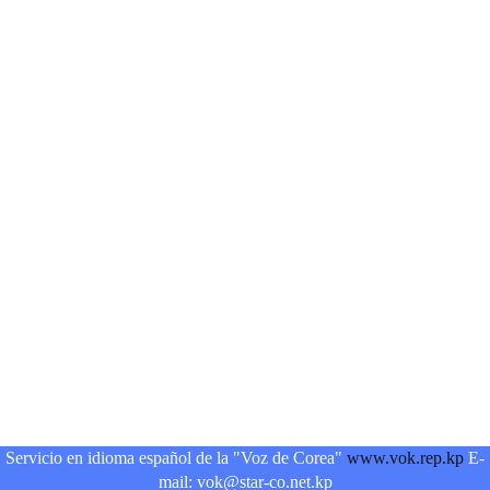
Servicio en idioma español de la "Voz de Corea"
www.vok.rep.kp
E-
mail: vok@star-co.net.kp