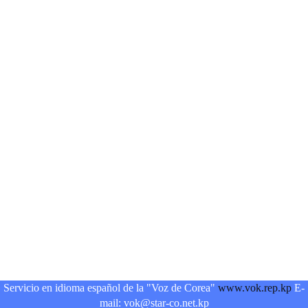
Servicio en idioma español de la "Voz de Corea"
www.vok.rep.kp
E-
mail: vok@star-co.net.kp