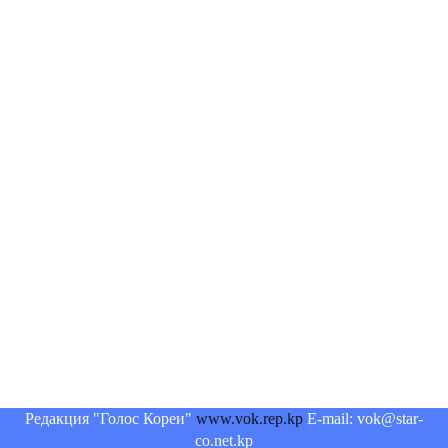
Редакция "Голос Кореи"
www.vok.rep.kp
E-mail: vok@star-
co.net.kp