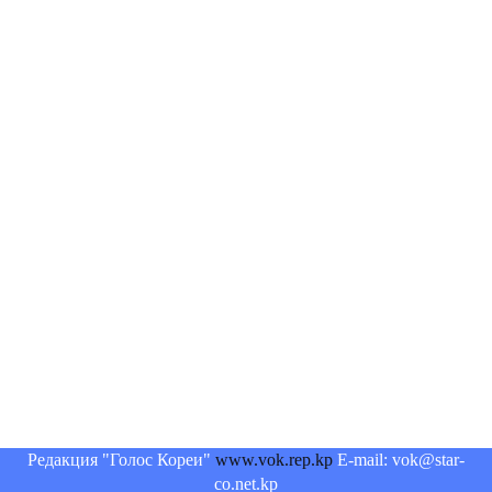
Редакция "Голос Кореи"
www.vok.rep.kp
E-mail: vok@star-
co.net.kp