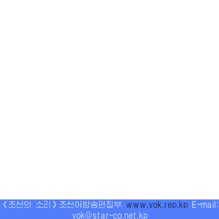
《조선의 소리》조선어방송편집부
www.vok.rep.kp
E-mail:
vok@star-co.net.kp