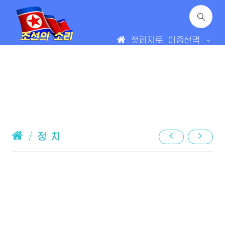
첫페지로
어종선택
/
정 치