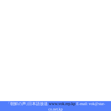
「朝鮮の声｣日本語放送
www.vok.rep.kp
E-mail: vok@star-
co.net.kp