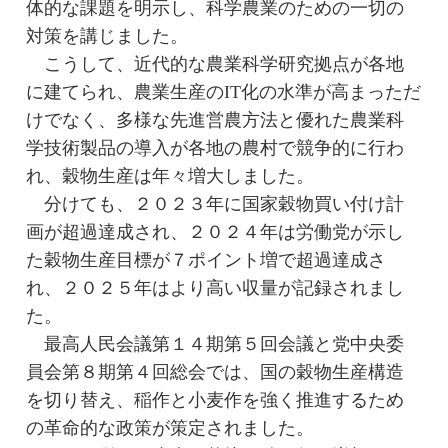
体的な課題を明示し、科学農業のための一切の
対策を講じました。
こうして、近代的な農業科学研究拠点が各地
に建てられ、農業生産のIT化の水準が高まっただ
けでなく、多様な先進営農方法と優れた農業科
学技術製品の導入が各地の農村で競争的に行わ
れ、穀物生産は年々増大しました。
分けても、２０２３年に国家穀物買い付け計
画が超過達成され、２０２４年は労働党が示し
た穀物生産目標が７ポイント増で超過達成さ
れ、２０２５年はより高い収量が記録されまし
た。
最高人民会議第１４期第５回会議と党中央委
員会第８期第４回総会では、国の穀物生産構造
を切り替え、稲作と小麦作を強く推進するため
の革命的な政策が策定されました。