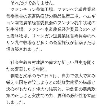
それだけでありません。
クァンチョン養鶏工場、ファンヘ北道農業経
営委員会の家畜防疫所の薬品生産工場、ハムギ
ョン南道農業経営委員会のフンサン乳牛牧場の
乳牛分場、ファンヘ南道農業経営委員会のヘジ
ュ養豚牧場、リャンガン道農業経営委員会のヘ
サン乳牛牧場など多くの畜産施設が新築または
増改築されました。
社会主義農村建設の偉大な新しい歴史を開く
ため奮闘した５年間。
創造と変革のその日々は、自力で強大で富み
栄える国を建設しようとの朝鮮労働党の構想と
決心がもたらす偉大な結実と、労働党の農業政
策の正しさと実践での力、勝利の必然性を立証
しました。