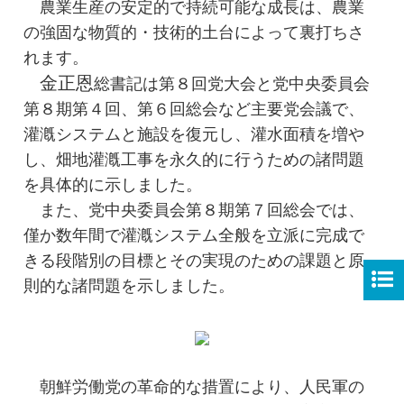
農業生産の安定的で持続可能な成長は、農業
の強固な物質的・技術的土台によって裏打ちさ
れます。
金正恩
総書記
は第８回党大会と党中央委員会
第８期第４回、第６回総会など主要党会議で、
灌漑システムと施設を復元し、灌水面積を増や
し、畑地灌漑工事を永久的に行うための諸問題
を具体的に示しました。
また、党中央委員会第８期第７回総会では、
僅か数年間で灌漑システム全般を立派に完成で
きる段階別の目標とその実現のための課題と原
則的な諸問題を示しました。
朝鮮労働党の革命的な措置により、人民軍の