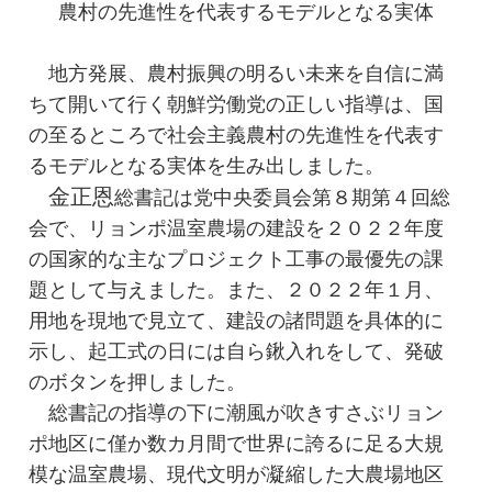
農村の先進性を代表するモデルとなる実体
地方発展、農村振興の明るい未来を自信に満
ちて開いて行く朝鮮労働党の正しい指導は、国
の至るところで社会主義農村の先進性を代表す
るモデルとなる実体を生み出しました。
金正恩
総書記
は党中央委員会第８期第４回総
会で、リョンポ温室農場の建設を２０２２年度
の国家的な主なプロジェクト工事の最優先の課
題として与えました。また、２０２２年１月、
用地を現地で見立て、建設の諸問題を具体的に
示し、起工式の日には自ら鍬入れをして、発破
のボタンを押しました。
総書記
の指導の下に潮風が吹きすさぶリョン
ポ地区に僅か数カ月間で世界に誇るに足る大規
模な温室農場、現代文明が凝縮した大農場地区