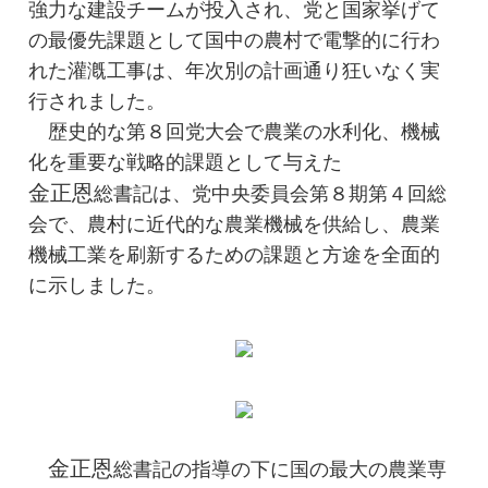
強力な建設チームが投入され、党と国家挙げて
の最優先課題として国中の農村で電撃的に行わ
れた灌漑工事は、年次別の計画通り狂いなく実
行されました。
歴史的な第８回党大会で農業の水利化、機械
化を重要な戦略的課題として与えた
金正恩
総書記
は、党中央委員会第８期第４回総
会で、農村に近代的な農業機械を供給し、農業
機械工業を刷新するための課題と方途を全面的
に示しました。
金正恩
総書記
の指導の下に国の最大の農業専