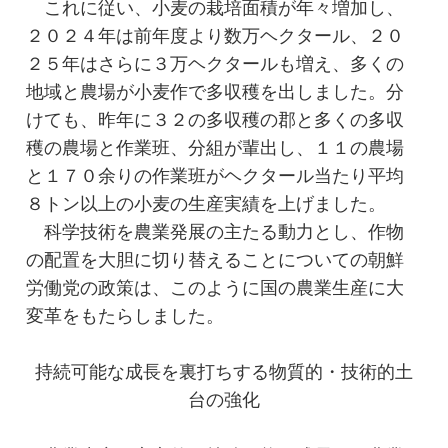
これに従い、小麦の栽培面積が年々増加し、
２０２４年は前年度より数万ヘクタール、２０
２５年はさらに３万ヘクタールも増え、多くの
地域と農場が小麦作で多収穫を出しました。分
けても、昨年に３２の多収穫の郡と多くの多収
穫の農場と作業班、分組が輩出し、１１の農場
と１７０余りの作業班がヘクタール当たり平均
８トン以上の小麦の生産実績を上げました。
科学技術を農業発展の主たる動力とし、作物
の配置を大胆に切り替えることについての朝鮮
労働党の政策は、このように国の農業生産に大
変革をもたらしました。
持続可能な成長を裏打ちする物質的・技術的土
台の強化