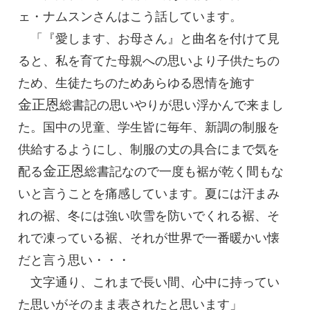
ェ・ナムスンさんはこう話しています。
「『愛します、お母さん』と曲名を付けて見
ると、私を育てた母親への思いより子供たちの
ため、生徒たちのためあらゆる恩情を施す
金正恩
総書記
の思いやりが思い浮かんで来まし
た。国中の児童、学生皆に毎年、新調の制服を
供給するようにし、制服の丈の具合にまで気を
金正恩
配る
総書記
なので一度も裾が乾く間もな
いと言うことを痛感しています。夏には汗まみ
れの裾、冬には強い吹雪を防いでくれる裾、そ
れで凍っている裾、それが世界で一番暖かい懐
だと言う思い・・・
文字通り、これまで長い間、心中に持ってい
た思いがそのまま表されたと思います」