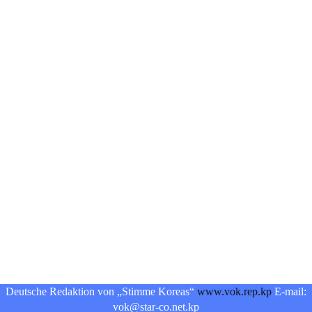
Deutsche Redaktion von „Stimme Koreas“
www.vok.rep.kp
E-mail:
vok@star-co.net.kp