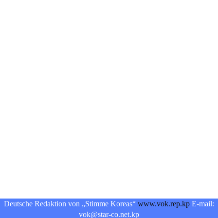
Deutsche Redaktion von „Stimme Koreas“
www.vok.rep.kp
E-mail:
vok@star-co.net.kp