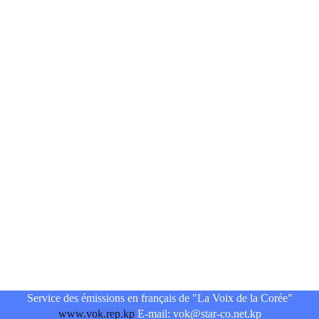
Service des émissions en français de "La Voix de la Corée"
www.vok.rep.kp
E-mail: vok@star-co.net.kp