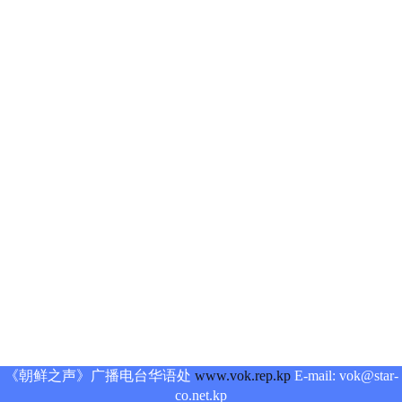
《朝鲜之声》广播电台华语处
www.vok.rep.kp
E-mail: vok@star-
co.net.kp