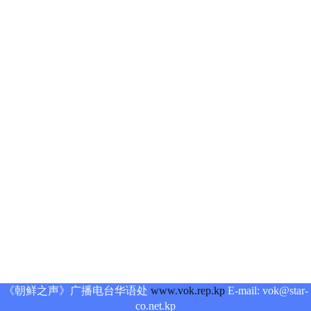
《朝鲜之声》广播电台华语处
www.vok.rep.kp
E-mail: vok@star-
co.net.kp