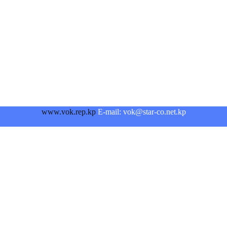
www.vok.rep.kp
E-mail: vok@star-co.net.kp